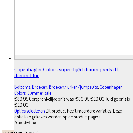
Copenhagen Colors super light denim pants dk
denim blue
Bottoms
,
Broeken
,
Broeken/jurken/jumpsuits
,
Copenhagen
Colors
,
Summer sale
€
39.95
Oorspronkelijke prijs was: €39.95.
€
20.00
Huidige prijs is:
€20.00.
Opties selecteren
Dit product heeft meerdere variaties. Deze
optie kan gekozen worden op de productpagina
Aanbieding!
KLANTENSERVICE