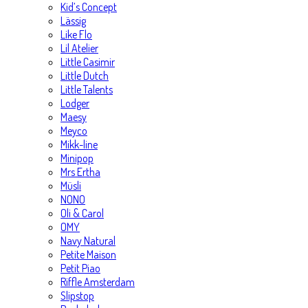
Kid’s Concept
Lässig
Like Flo
Lil Atelier
Little Casimir
Little Dutch
Little Talents
Lodger
Maesy
Meyco
Mikk-line
Minipop
Mrs Ertha
Müsli
NONO
Oli & Carol
OMY
Navy Natural
Petite Maison
Petit Piao
Riffle Amsterdam
Slipstop