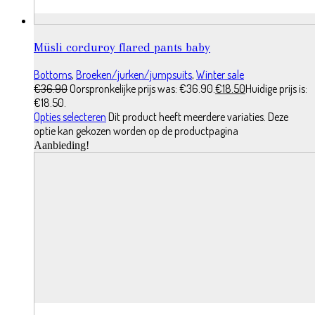
Müsli corduroy flared pants baby
Bottoms
,
Broeken/jurken/jumpsuits
,
Winter sale
€
36.90
Oorspronkelijke prijs was: €36.90.
€
18.50
Huidige prijs is:
€18.50.
Opties selecteren
Dit product heeft meerdere variaties. Deze
optie kan gekozen worden op de productpagina
Aanbieding!