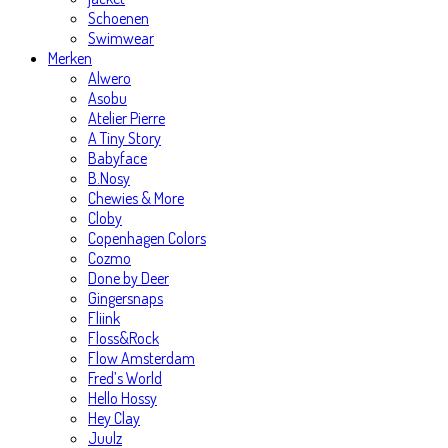
Schoenen
Swimwear
Merken
Alwero
Asobu
Atelier Pierre
A Tiny Story
Babyface
B.Nosy
Chewies & More
Cloby
Copenhagen Colors
Cozmo
Done by Deer
Gingersnaps
Fliink
Floss&Rock
Flow Amsterdam
Fred’s World
Hello Hossy
Hey Clay
Juulz