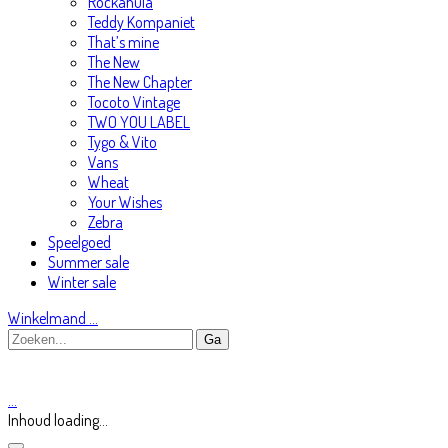
Rockahula
Teddy Kompaniet
That’s mine
The New
The New Chapter
Tocoto Vintage
TWO YOU LABEL
Tygo & Vito
Vans
Wheat
Your Wishes
Zebra
Speelgoed
Summer sale
Winter sale
Winkelmand
…
…
Inhoud loading...