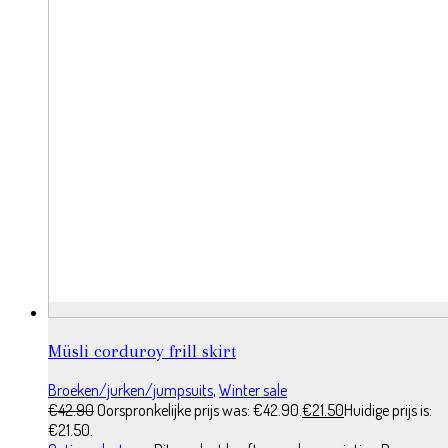
Müsli corduroy frill skirt
Broeken/jurken/jumpsuits
,
Winter sale
€
42.90
Oorspronkelijke prijs was: €42.90.
€
21.50
Huidige prijs is:
€21.50.