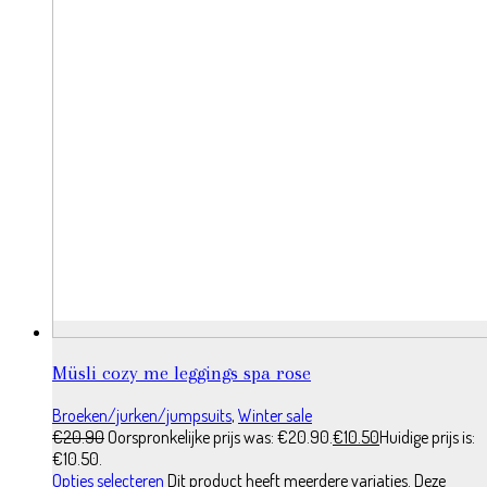
Müsli cozy me leggings spa rose
Broeken/jurken/jumpsuits
,
Winter sale
€
20.90
Oorspronkelijke prijs was: €20.90.
€
10.50
Huidige prijs is:
€10.50.
Opties selecteren
Dit product heeft meerdere variaties. Deze