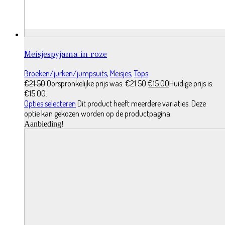
Meisjespyjama in roze
Broeken/jurken/jumpsuits
,
Meisjes
,
Tops
€
21.50
Oorspronkelijke prijs was: €21.50.
€
15.00
Huidige prijs is:
€15.00.
Opties selecteren
Dit product heeft meerdere variaties. Deze
optie kan gekozen worden op de productpagina
Aanbieding!