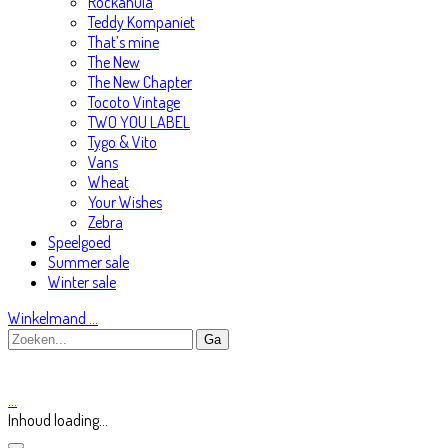
Rockahula
Teddy Kompaniet
That’s mine
The New
The New Chapter
Tocoto Vintage
TWO YOU LABEL
Tygo & Vito
Vans
Wheat
Your Wishes
Zebra
Speelgoed
Summer sale
Winter sale
Winkelmand
…
…
Inhoud loading...