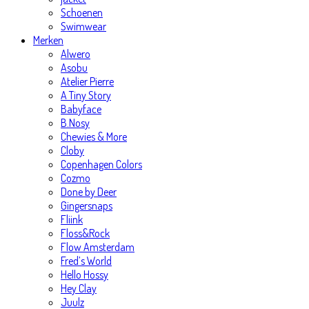
Schoenen
Swimwear
Merken
Alwero
Asobu
Atelier Pierre
A Tiny Story
Babyface
B.Nosy
Chewies & More
Cloby
Copenhagen Colors
Cozmo
Done by Deer
Gingersnaps
Fliink
Floss&Rock
Flow Amsterdam
Fred’s World
Hello Hossy
Hey Clay
Juulz