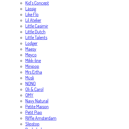
Kid’s Concept
Lässig
Like Flo
Lil Atelier
Little Casimir
Little Dutch
Little Talents
Lodger
Maesy
Meyco
Mikk-line
Minipop
Mrs Ertha
Müsli
NONO
Oli & Carol
OMY
Navy Natural
Petite Maison
Petit Piao
Riffle Amsterdam
Slipstop