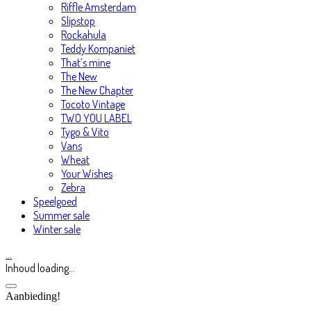
Riffle Amsterdam
Slipstop
Rockahula
Teddy Kompaniet
That’s mine
The New
The New Chapter
Tocoto Vintage
TWO YOU LABEL
Tygo & Vito
Vans
Wheat
Your Wishes
Zebra
Speelgoed
Summer sale
Winter sale
…
Inhoud loading...
Aanbieding!