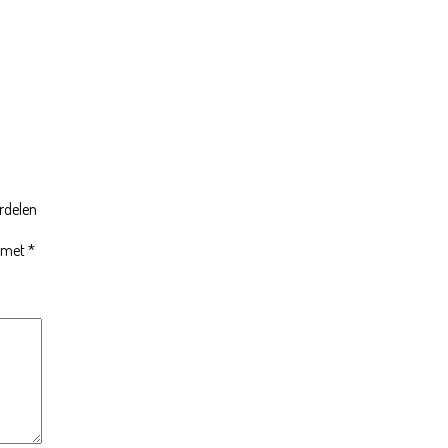
ordelen
d met
*