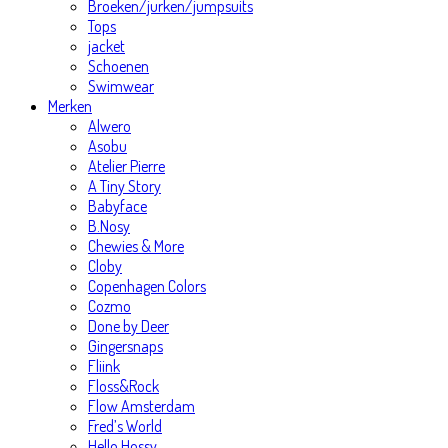
Broeken/jurken/jumpsuits
Tops
jacket
Schoenen
Swimwear
Merken
Alwero
Asobu
Atelier Pierre
A Tiny Story
Babyface
B.Nosy
Chewies & More
Cloby
Copenhagen Colors
Cozmo
Done by Deer
Gingersnaps
Fliink
Floss&Rock
Flow Amsterdam
Fred’s World
Hello Hossy