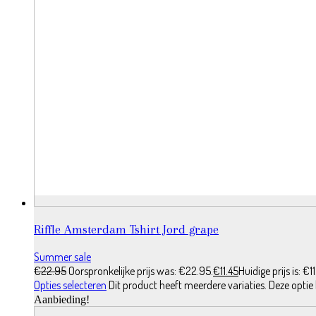
Riffle Amsterdam Tshirt Jord grape
Summer sale
€
22.95
Oorspronkelijke prijs was: €22.95.
€
11.45
Huidige prijs is: €11
Opties selecteren
Dit product heeft meerdere variaties. Deze opt
Aanbieding!