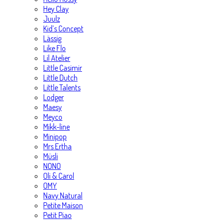
Hey Clay
Juulz
Kid’s Concept
Lässig
Like Flo
Lil Atelier
Little Casimir
Little Dutch
Little Talents
Lodger
Maesy
Meyco
Mikk-line
Minipop
Mrs Ertha
Müsli
NONO
Oli & Carol
OMY
Navy Natural
Petite Maison
Petit Piao