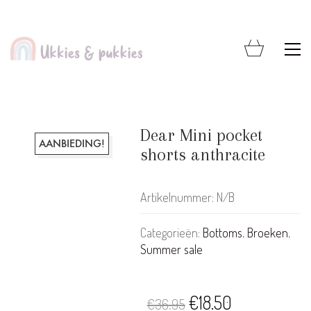
Dear Mini pocket
AANBIEDING!
shorts anthracite
Artikelnummer:
N/B
Categorieën:
Bottoms
,
Broeken
,
Summer sale
Oorspronkelijke
Huidige
€
18.50
€
36.95