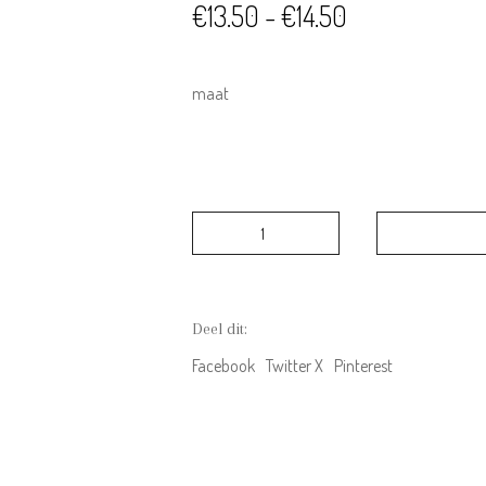
Prijsklasse:
€
13.50
-
€
14.50
€13.50
tot
maat
€14.50
Riffle
Amsterdam
Baggy
Pants
Aop
Deel dit:
Butterfly
aantal
Facebook
Twitter X
Pinterest